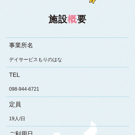
施設
概
要
事業所名
デイサービスもりのはな
TEL
098-944-6721
定員
19人/日
ご利用日